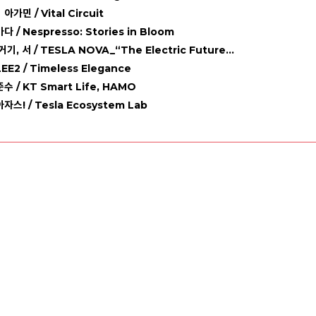
》
아가민 / Vital Circuit
바다 / Nespresso: Stories in Bloom
거기, 서 / TESLA NOVA_“The Electric Future...
LEE2 / Timeless Elegance
준수 / KT Smart Life, HAMO
아자스! / Tesla Ecosystem Lab