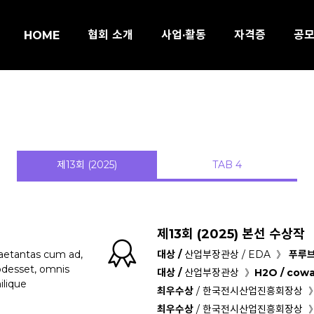
협회 소개
사업·활동
자격증
공
HOME
제13회 (2025)
TAB 4
제13회 (2025) 본선 수상작
aetantas cum ad,
대상 /
산업부장관상 / EDA 》
푸루브
odesset, omnis
대상 /
산업부장관상 》
H2O / cowa
ilique
최우수상
/ 한국전시산업진흥회장상 
최우수상
/ 한국전시산업진흥회장상 